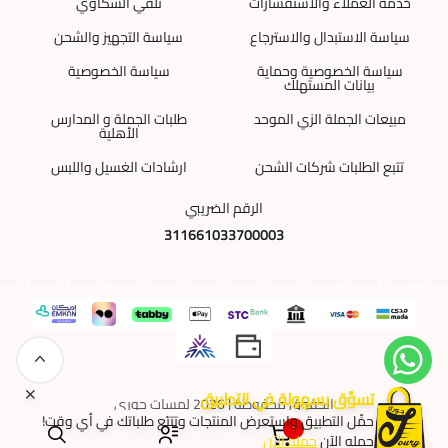
خدمة العملاء والاستفسارات
تلقي الشكاوي
سياسة الاستبدال والاسترجاع
سياسة التجهيز والشحن
سياسة الخصوصية وحماية
سياسة الخصوصية
بيانات المستهلك
مبيعات الجملة الزي الموحد
طلبات الجملة و المدارس
الأهلية
تتبع الطلبات شركات الشحن
ارشادات الغسيل واللبس
الرقم الضريبي
311661033700003
تسوَّق بسهولة في التطبيق
الحقوق محفوظة | 2026
لمسات جوري
حمِّل التطبيق واستعرض المنتجات وتتبّع طلباتك في أي وقت!
٠
حمله الآن
حمله الآن