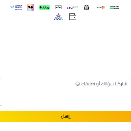
اسحب و افلت الملف هنا
استعراض
إرسال