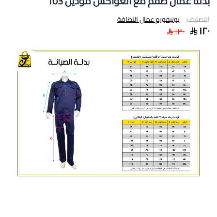
بدلة عمال طقم مع العواكس موديل 103
التصنيف:
يونيفورم عمال النظافة
١٢٠
١٣٠