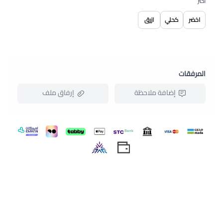
اختر
اخضر
كحلي
ازرق
المرفقات
إضافة ملاحظة
إرفاق ملف
اسحب و افلت الملف هنا
استعراض