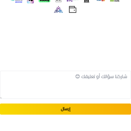
اسحب و افلت الملف هنا
استعراض
إرسال