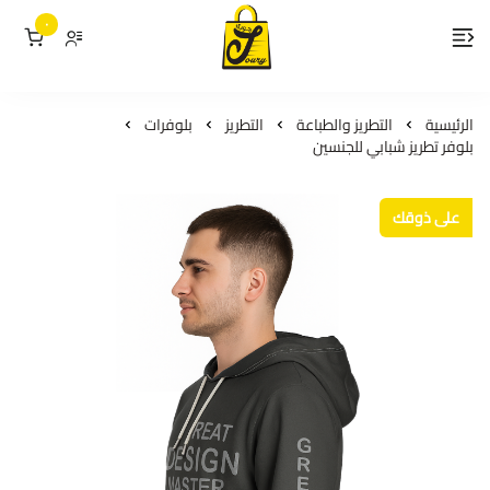
٠
لمسات جوري
الرئيسية
التطريز والطباعة
التطريز
بلوفرات
بلوفر تطريز شبابي للجنسين
على ذوقك