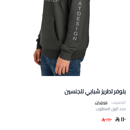
بلوفر تطريز شبابي للجنسين
التصنيف:
بلوفرات
حدد الون المطلوب
١١٠
١٥٠