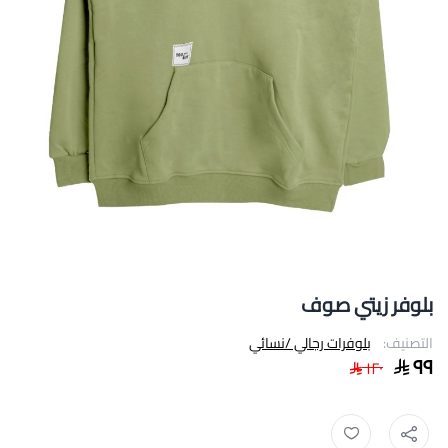
بلوفر زيتي صوف
التصنيف:
بلوفرات رجالي /نسائي
٩٩
١٢٠