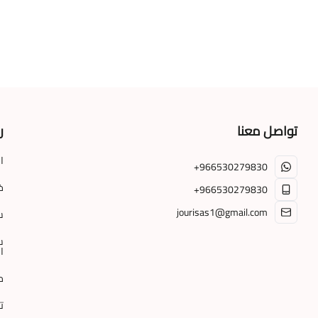
تواصل معنا
ر
ا
+966530279830
خ
+966530279830
jourisas1@gmail.com
س
س
ا
م
ت