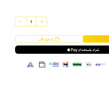
اسحب و افلت الملف هنا
استعراض
اشتري الآن