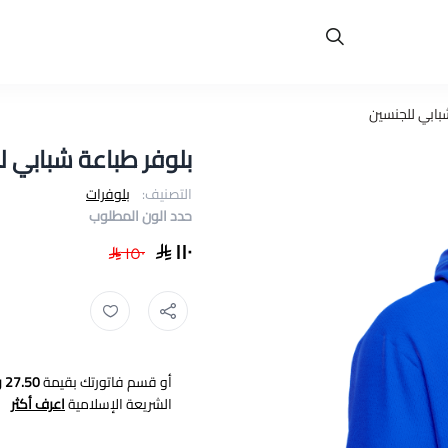
بابي للجنسين
بلوفر طباعة شبابي ل
التصنيف:
بلوفرات
حدد الون المطلوب
١١٠
١٥٠
أو قسم فاتورتك بقيمة
27.50 ر.س
الشريعة الإسلامية
اعرف أكثر