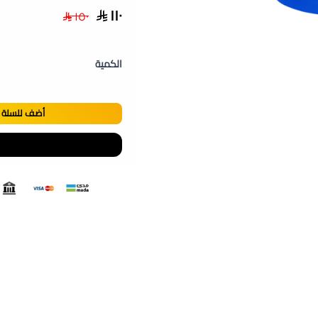
١١٠
١٥٠
الكمية
أضف للسلة