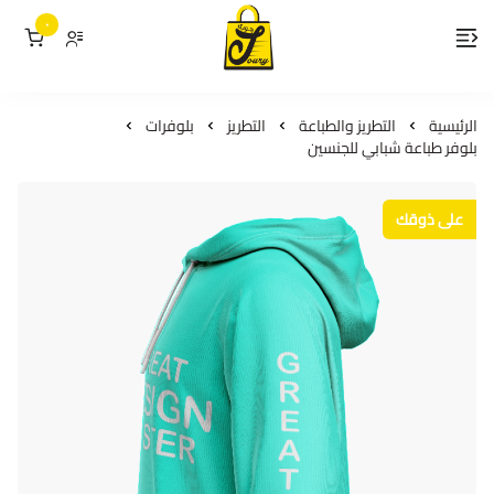
٠
لمسات جوري
الرئيسية
التطريز والطباعة
التطريز
بلوفرات
بلوفر طباعة شبابي للجنسين
على ذوقك