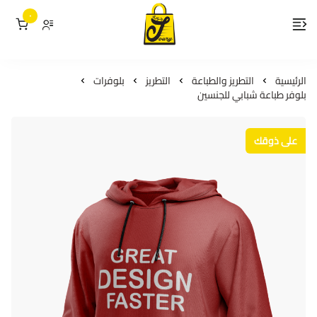
٠
لمسات جوري
الرئيسية
التطريز والطباعة
التطريز
بلوفرات
بلوفر طباعة شبابي للجنسين
على ذوقك