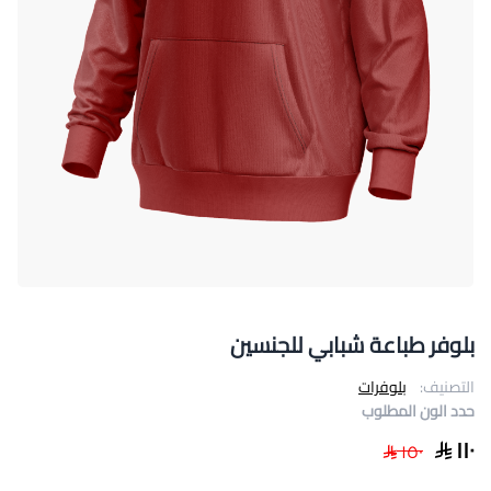
بلوفر طباعة شبابي للجنسين
التصنيف:
بلوفرات
حدد الون المطلوب
١١٠
١٥٠