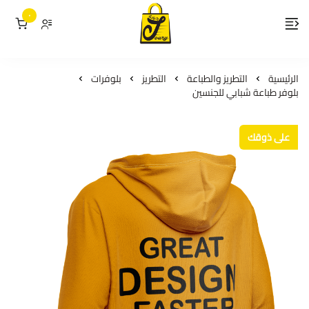
٠
لمسات جوري
الرئيسية
التطريز والطباعة
التطريز
بلوفرات
بلوفر طباعة شبابي للجنسين
على ذوقك