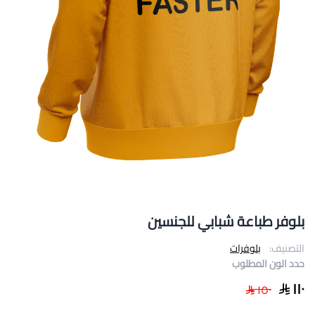
بلوفر طباعة شبابي للجنسين
التصنيف:
بلوفرات
حدد الون المطلوب
١١٠
١٥٠