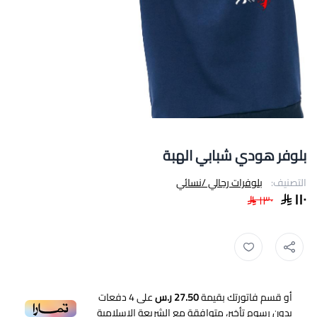
بلوفر هودي شبابي الهبة
التصنيف:
بلوفرات رجالي /نسائي
١١٠
١٣٠
أو قسم فاتورتك بقيمة
27.50 ر.س
على
4
دفعات
بدون رسوم تأخير، متوافقة مع الشريعة الإسلامية