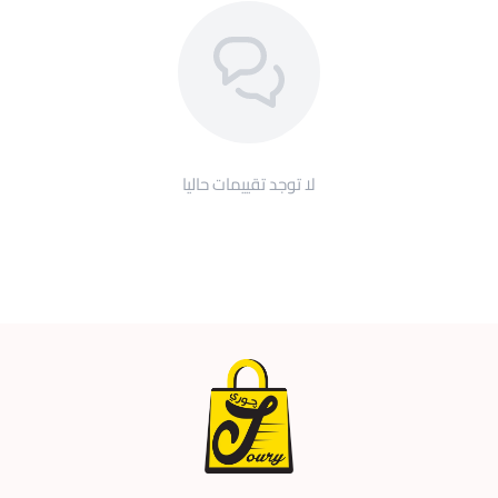
اطلب الآن
بلوفر هودي شبابي مميز بألوان متنوعة من موقع
jourisa، واستمتع بإطلالة كلاسيكية شبابية مفعمة بالثقة
والأناقة،
كما ستجد لدينا أسعار مميزة للغاية مع عروض خاصة مخصصة
لأصحاب صفقات التوريد الجماعي.
لا توجد تقييمات حاليا