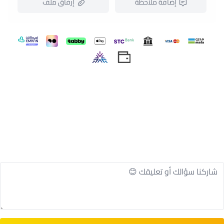
إضافة ملاحظة
إرفاق ملف
اسحب و افلت الملف هنا
استعراض