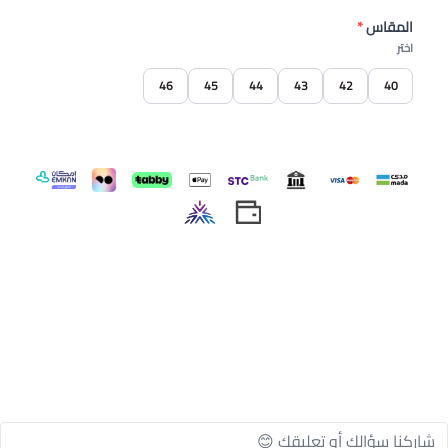
المقاس
*
اختر
46
45
44
43
42
40