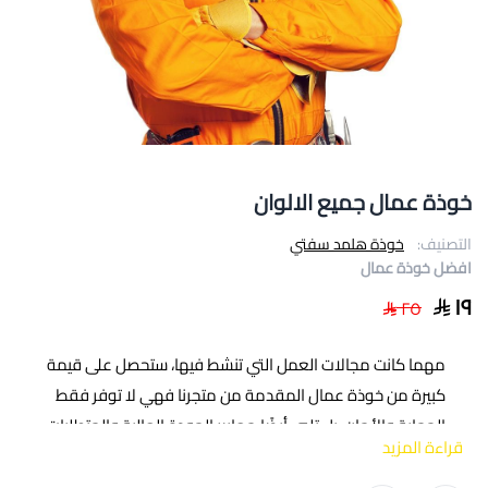
خوذة عمال جميع الالوان
التصنيف:
خوذة هلمد سفتي
افضل خوذة عمال
١٩
٢٥
مهما كانت مجالات العمل التي تنشط فيها، ستحصل على قيمة
كبيرة من خوذة عمال المقدمة من متجرنا فهي لا توفر فقط
الحماية والأمان، بل تلبي أيضًا معايير الجودة العالية والمتطلبات
قراءة المزيد
الصناعية احرص على الاستثمار في هذه الخوذة العمالية لتضمن
سلامة وراحة فريق العمل الخاص بك مصنوعة من مواد قوية