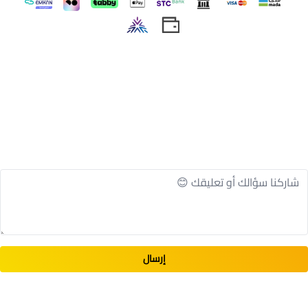
اسحب و افلت الملف هنا
استعراض
إرسال