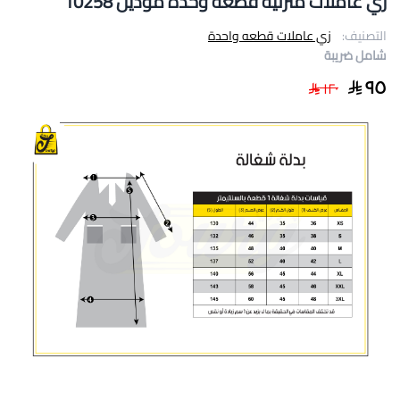
زي عاملات منزلية قطعة وحدة موديل 10258
التصنيف:
زي عاملات قطعه واحدة
شامل ضريبة
٩٥
١٢٠