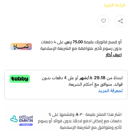
قراءة المزيد
ملابس وزارة الصحة ,
ملابس الصحة ,
سديري الصحة ,
سديري وزارة الصحة ,
أو قسم فاتورتك بقيمة
75.00 ر.س
على
4
دفعات
بدون رسوم تأخير، متوافقة مع الشريعة الإسلامية
اعرف أكثر
سترة المرحل الطبي EMD هي الأداة المثالية للمهنيين في
مجال الرعاية الصحية تم تصميمها بعناية لتوفير الراحة والأداء
العالي خلال ساعات العمل الطويلة تتميز بتصميمها العصري
والموديل الأنيق الذي يضفي مظهرًا احترافيًا على مرتديها تم
تصنيع السترة باستخدام أجود أنواع الأقمشة الطبية عالية
اشترِ هذا المنتج بقيمة ٣٠٠
وقسّمها على 5
الجودة، مما يجعلها متينة ومقاومة للتآكل كما أنها مزودة
دفعات مع إمكان ادفع لاحقًا، بدون فوائد أو رسوم
بتقنية مضادة للبكتيريا، مما يساعد في الحفاظ على نظافتها
تأخير ومتوافق مع الشريعة الإسلامية