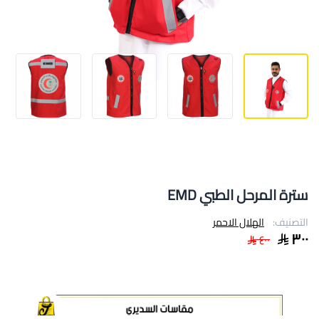
سترة المرحل الطبي EMD
التصنيف:
الهلال الاحمر
٣٠٠
٤٠٠