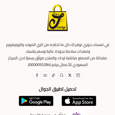
يُغسل مع ملابس مماثلة في طبيعة القماش.
يُعلّق الزي خارجاً حتى يجف.
لا يحتاج للكوي دائماً، ويُنصح بالاعتماد على درجات حرارة
منخفضة.
اطلب الآن سديري وزارة الصحة باللون البيج
من موقع jourisa،
في لمسات جوري نوفر لك كل ما تحتاجه من الزي الموحد واليونيفورم
فأنت تستحق أن تبرز بإطلالة انيقة واحترافية في اوقات العمل،
ومعدات سلامة بجودة عالية وسعر يناسبك
كما نضمن لك توفير أفضل المنتجات المصممة لتوفير الراحة لك
منتجاتنا من المصنع مباشرة ليدك، والمتجر موثّق رسميًا لدى المركز
مع ضمان العملية وبأسعار رائعة لا تُقاوم.
السعودي للأعمال برقم (0000055284).
تحميل تطبيق الجوال