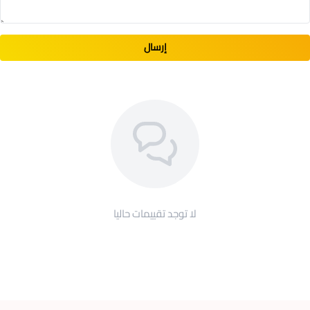
ذو ديمومة طويلة: قد تستمر لسنوات عديدة، فهو متين لا
يهترأ مهما كثر استخدامه، ومقاوم للتجعد والانكماش مع
إرسال
ثياتية عالية للون.
لا يُسبّب ازعاج: حيث يتلائم مع شكل الجسم دون أن يسبّب
تعرّق أو حساسية، وهو ذو ملمس ناعم وقماش جيد
التهوية في مختلف الظروف.
طريقة العناية بمنتج سديري مطرز بشعار وزارة
الصحة للجنسين
يمكن تنظيف سديري مطرز بشعار وزارة الصحة بطريقة سهلة
لا توجد تقييمات حاليا
للغاية، يكفي اتباع النصائح التالية لتحقيق أفضل نتيجة:
الغسل بماء بارد أو ماء ذو درجة حرارة 30 درجة مئوية على
الأكثر.
استخدام منظف لطيف على القماش.
تجنّب المبيضات والمجفف لحماية الياف القماش.