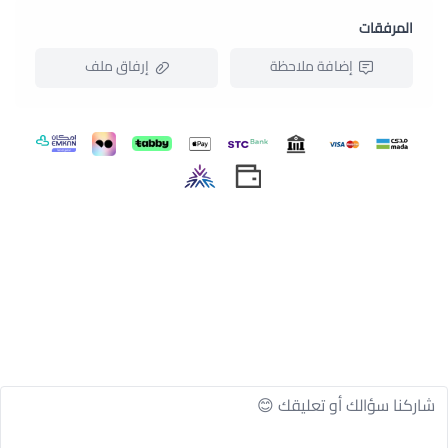
الشخصية.
المرفقات
بفضل التنوع في الألوان، يمكن للأفراد اختيار السديري الذي
يعكس شخصيتهم ويبرز جمالهم.
إضافة ملاحظة
إرفاق ملف
تأتي القطعة أيضًا مع عاكس، الذي يمنح رؤية أفضل في
الظروف المظلمة ويسهم في زيادة مستوى السلامة.
هذا الخاصية مهمة خاصة عندما يتعلق الأمر بالتجول في
اسحب و افلت الملف هنا
الليل أو العمل في بيئات ظلماء.
استعراض
يتميز بوجود الشعارات على الجهتين الخلفية والأمامية
للقطعة. هذا يساعد في زيادة مستوى الوعي الصحي
ويسمح للأفراد بتمييز القطعة بسهولة.
متوفر بها العديد من الجيوب الامامية لحفظ الادوات
والمستلزمات الضرورية.
بفضل وجود الشعارات على كلا الجهتين، يمكن للأفراد
الاستفادة من جمالية القطعة بغض النظر عن الاتجاه الذي
تتحول إليه.
يمكنك العودة للتسوق من قسم
وزارة الصحة