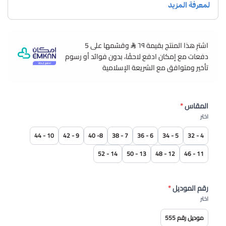
جذابًا ومميزًا.
يأتي المريول بقصة مريحة تسمح بحركة حرة، مما يجعله
مثاليًا للاستخدام اليومي.
اشترِ هذا المنتج بقيمة ٦٩
وقسّمها على 5
مصمم برسمة ميكي ماوس مما يضفي عليه طابعًا مرحًا
دفعات مع إمكان ادفع لاحقًا، بدون فوائد أو رسوم
وممتعًا.
تأخير ومتوافق مع الشريعة الإسلامية
يتميز المريول بكسرات من الأمام وحمالات بأزرار، بالإضافة
إلى حزام خصر أنيق يبرز جمال التصميم.
المقاس
*
تم تصميم قصة المريول مع جيوب جانبية، مما يوفر مساحة
اختر
لتخزين الأدوات الضرورية.
متوفر بعدة مقاسات ملائمة يمكنك اختيار المقاس
10 - 44
9 - 42
8- 40
7 - 38
6 - 36
5 - 34
4 - 32
المناسب لك من بين مجموعة مقاسات متنوعة، مما يضمن
14 - 52
13 - 50
12 - 48
11 - 46
ملاءمة مثالية وراحة في الارتداء.
رقم الموديل
*
اختر
موديل رقم 555