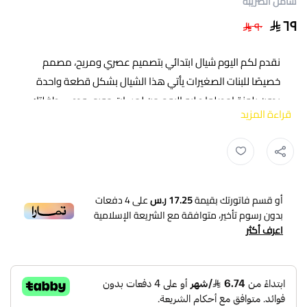
شامل الضريبة
٦٩
٩٠
نقدم لكم اليوم شيال ابتدائي بتصميم عصري ومريح، مصمم
خصيصًا للبنات الصغيرات يأتي هذا الشيال بشكل قطعة واحدة
بدون بلوزة احصلوا عليه اليوم من لمسات جوري ودعي طفلتك
قراءة المزيد
تتألق بإطلالة ساحرة ومميزة في المدرسة متوفر بسعر حصري.
مواصفات شيال ابتدائي 1 قطعة بدون بلوزه
مريول سعودي ,
كويتي ,
مريول كويتي ,
ابتدائي ,
روضه ,
مريول ابتدائي ,
اللون :وردي.
المقاس : متاح من 4 إلى 14.
هنش : من 32 إلى 52 .
أو قسم فاتورتك بقيمة
17.25 ر.س
على
4
دفعات
النوع :شيال بدون بلوزة.
بدون رسوم تأخير، متوافقة مع الشريعة الإسلامية
اعرف أكثر
الفئة المستهدفة: الفتيات.
المرحلة الدراسية: الابتدائية.
مميزات :
يتميز بتناسق الألوان والخامات الجذابة، مما يضفي مظهرًا