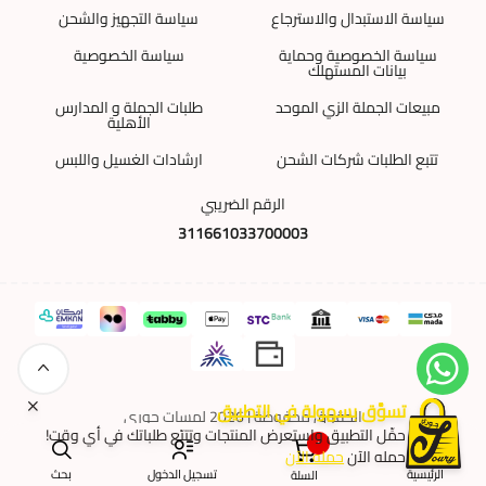
سياسة الاستبدال والاسترجاع
سياسة التجهيز والشحن
سياسة الخصوصية وحماية
سياسة الخصوصية
بيانات المستهلك
مبيعات الجملة الزي الموحد
طلبات الجملة و المدارس
الأهلية
تتبع الطلبات شركات الشحن
ارشادات الغسيل واللبس
الرقم الضريبي
311661033700003
تسوَّق بسهولة في التطبيق
الحقوق محفوظة | 2026
لمسات جوري
حمِّل التطبيق واستعرض المنتجات وتتبّع طلباتك في أي وقت!
٠
حمله الآن
حمله الآن
الرئيسية
تسجيل الدخول
بحث
السلة