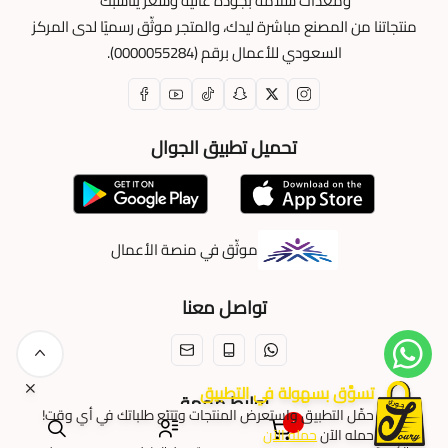
ومعدات سلامة بجودة عالية وسعر يناسبك
منتجاتنا من المصنع مباشرة ليدك، والمتجر موثّق رسميًا لدى المركز
السعودي للأعمال برقم (0000055284).
تحميل تطبيق الجوال
موثّق في منصة الأعمال
تواصل معنا
تسوَّق بسهولة في التطبيق
روابط مهمة
حمِّل التطبيق واستعرض المنتجات وتتبّع طلباتك في أي وقت!
٠
حمله الآن
حمله الآن
المدونة
نحن