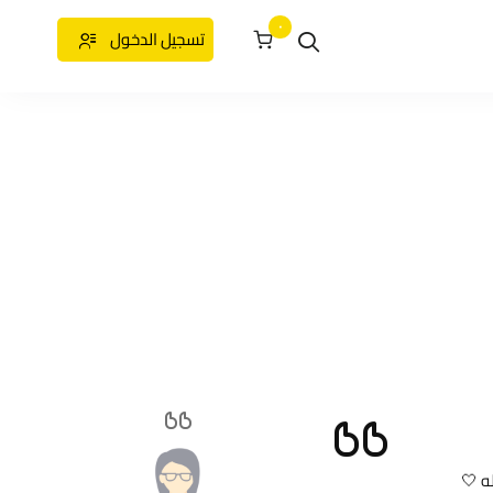
٠
تسجيل الدخول
ه 🤍