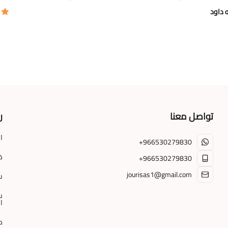
ه داود
تواصل معنا
ر
ا
+966530279830
خ
+966530279830
jourisas1@gmail.com
س
س
ا
م