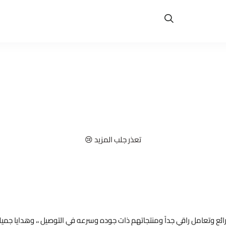
تعذر جلب المزيد 😢
ائع وتعامل راقي جداً ومنتجاتهم ذات جوده وسرعه في التوصيل ،، وهدايا جميل