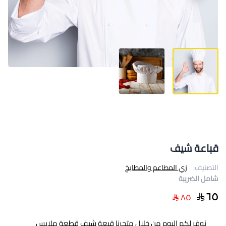
قباعة شيف
التصنيف:
زي المطاعم والمطابخ
شامل الضريبة
٦٥
٨٥
نوفر لكم اليوم من خلال متجرنا قبعة شيف قطعة ملابس