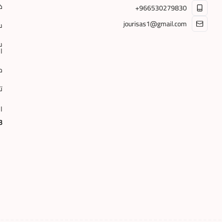
خ
+966530279830
jourisas1@gmail.com
س
س
ا
م
ت
ا
3