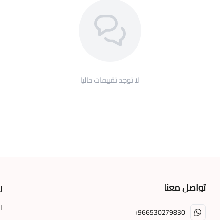
لا توجد تقييمات حاليا
تواصل معنا
ر
ا
+966530279830