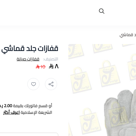
د قماشي
قفازات جلد قماشي
التصنيف:
قفازات صيانة
٨
١٥
أو قسم فاتورتك بقيمة
2.00 ر.س
الشريعة الإسلامية
اعرف أكثر