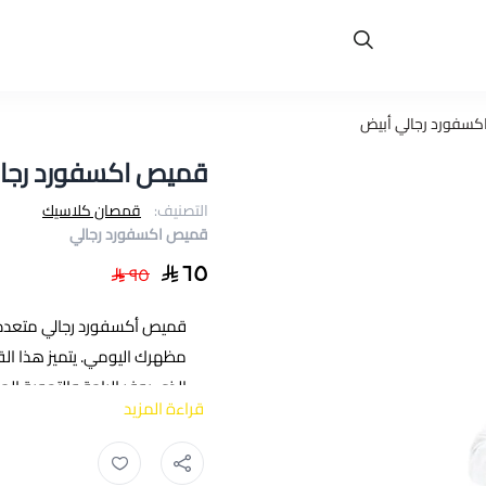
سفورد رجالي أبيض
قميص اكسفورد رجال
التصنيف:
قمصان كلاسيك
قميص اكسفورد رجالي
٦٥
٩٥
قميص أكسفورد رجالي متعدد 
مظهرك اليومي. يتميز هذا ال
الذي يوفر الراحة والتهوية الم
قراءة المزيد
وأكمام طويلة بأساور قابلة للت
القميص في العمل أو في الاحتف
قميص اكسفورد ,
قميص رجالي اك
طوال اليوم.