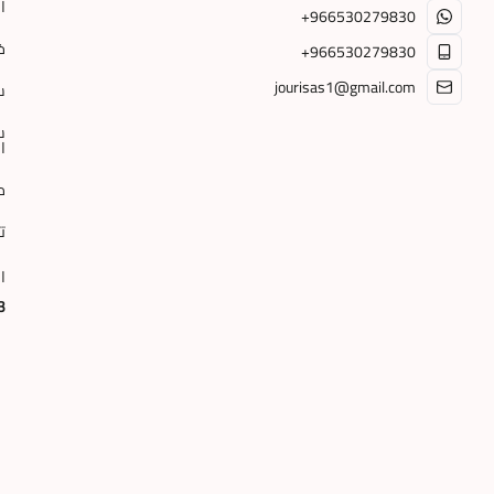
ا
+966530279830
خ
+966530279830
jourisas1@gmail.com
س
س
ا
م
ت
ا
3