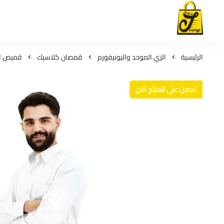
لمسات جوري
الرئيسية
الزي الموحد واليونيفورم
قمصان كلاسيك
قميص اك
احصل على المنتج الان