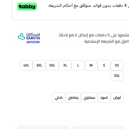
وقسّمها على 5 دفعات مع إمكان ادفع لاحقًا،
وافق مع الشريعة الإسلامية
4XL
3XL
XXL
XL
L
M
S
XS
5XL
ابيض
اسود
سماوي
رصاصي
كحلي