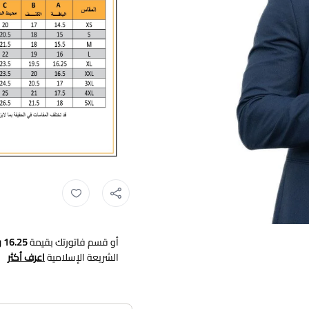
قميص اكسفورد ,
قميص رجالي اك
أو قسم فاتورتك بقيمة
16.25 ر.س
الشريعة الإسلامية
اعرف أكثر