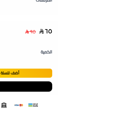
المرفقات
٦٥
٩٥
الكمية
أضف للسلة