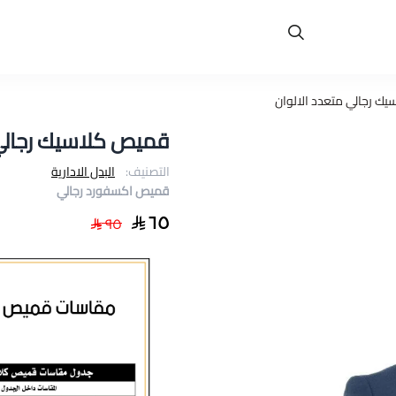
ك رجالي متعدد الالوان
قميص كلاسيك رجالي 
التصنيف:
البدل الادارية
قميص اكسفورد رجالي
٦٥
٩٥