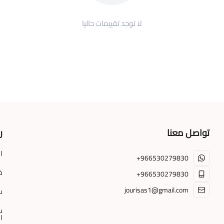
لا توجد تقييمات حاليا
تواصل معنا
ر
ا
+966530279830
خ
+966530279830
jourisas1@gmail.com
س
س
ا