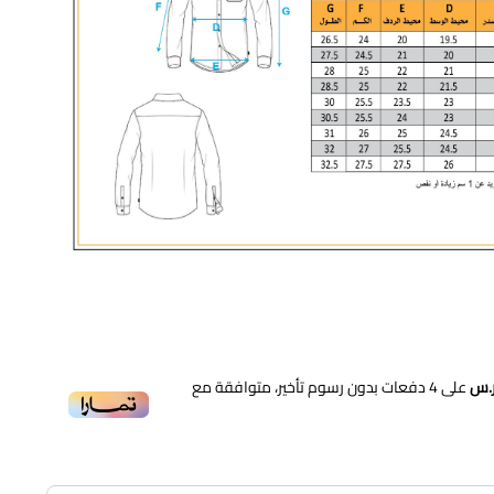
سفورد ,
قميص رجالي ,
قميص ,
قميص كلاسيك للرجال ,
قميص كلاسيك ,
على
4
دفعات بدون رسوم تأخير، متوافقة مع