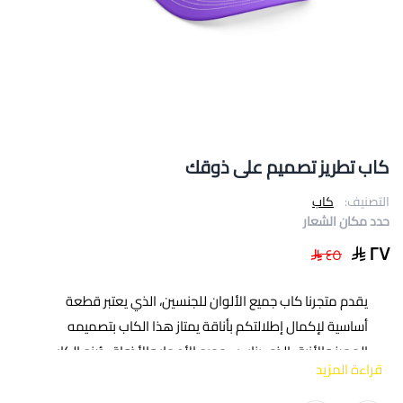
كاب تطريز تصميم على ذوقك
التصنيف:
كاب
حدد مكان الشعار
٢٧
٤٥
يقدم متجرنا كاب جميع الألوان للجنسين، الذي يعتبر قطعة
أساسية لإكمال إطلالتكم بأناقة يمتاز هذا الكاب بتصميمه
المميز والأنيق الذي يناسب جميع الأعمار والأذواق صُنع الكاب
قراءة المزيد
بجودة عالية من خامات متينة ومريحة لضمان الاستدامة
والراحة أثناء الارتداء. كما أنه مصنوع بتفاصيل دقيقة ومتقنة