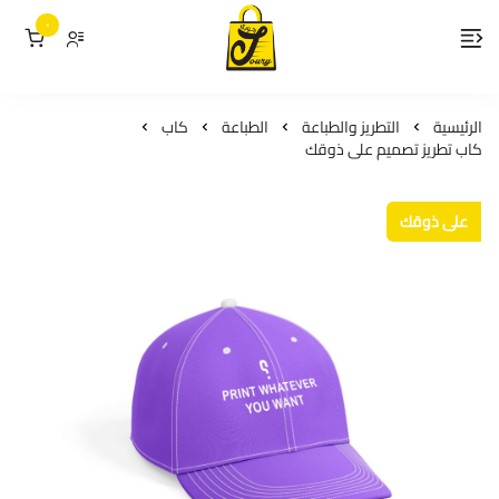
٠
لمسات جوري
الرئيسية
التطريز والطباعة
الطباعة
كاب
كاب تطريز تصميم على ذوقك
على ذوقك