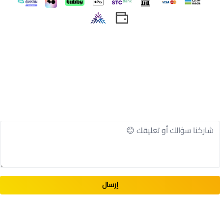
اسحب و افلت الملف هنا
استعراض
إرسال