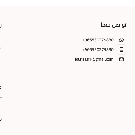
تواصل معنا
ر
ا
+966530279830
خ
+966530279830
jourisas1@gmail.com
س
س
ا
م
ت
ا
3