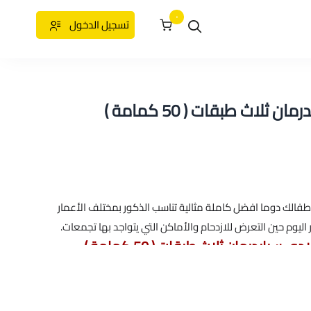
٠
تسجيل الدخول
لاث طبقات ( 50 كمامة )
طفالك دوما افضل كاملة مثالية تناسب الذكور بمختلف الأعمار
اليوم حين التعرض للازدحام والأماكن التي يتواجد بها تجمعات.
ايدرمان ثلاث طبقات ( 50 كمامة )
 للاطفال
اث طبقات ,
كمام ثلاث طبقات ,
كمام للاولاد ,
افضل انواع الكمام للاطفال ,