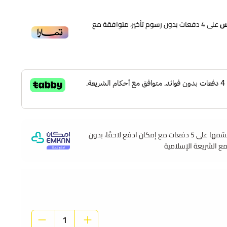
لفيروسات
على
4
دفعات بدون رسوم تأخير، متوافقة مع
للاطفال
 طبقا مثالية في الاستخدام.
ن باحترافيه.
جعلها الافضل دوما.
وقسّمها على 5 دفعات مع إمكان ادفع لاحقًا، بدون
مع الشريعة الإسلامية
 .
اع الاقمشه.
المدرسة على حد سواء.
التعرض لرذاذ الآخرين.
يضا الاتربه من المرور لنفس الطفل.