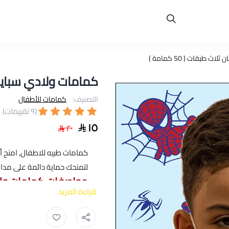
طبقات ( 50 كمامة )
كمامات ولادي سبايدرمان ث
التصنيف:
كمامات للأطفال
(٩ تقييمات)
١٥
٢٠
كمامات طبيه للاطفال, امنح أ
لتمنحك حماية دائمة على مدار 
مواصفات كمامات ولادي سب
قراءة المزيد
اسم المنتج : كمامات طبيه
النوع : كمامات يونيفورم
كمامات يونيفورم ,
افضل كمام ثل
اللون :
كمامه زرقاء