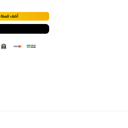
غطى منطقة الفم بالكمال
ينصح لا الأطباء دوما لحما
تمنح الطفل راحة عند النس
أضف للسلة