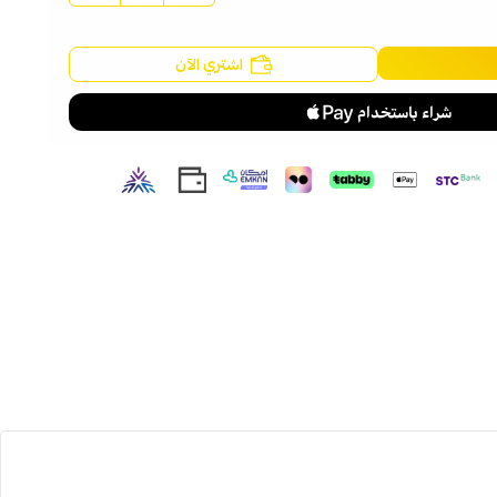
.
ية جميع الاطفال .
خ جام فلن تزعجه طلقا.
اشتري الآن