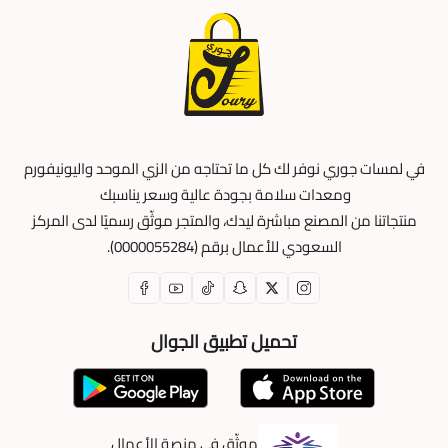
مناسبة للجميع:
سواء من الرجال أو النساء، كما أنها مثالية
لمن يعانون من الحساسية ومرتدي النظارات.
اطلب الآن كمامات يوني فورم لون كحلي ثلاث طبقات
من
موقع jourisa، فهي
كمامه طبيه
مثالية للرجال والنساء،
في لمسات جوري نوفر لك كل ما تحتاجه من الزي الموحد واليونيفورم
ومصممة خصياً لتوفير أكبر قدر من الراحة عند الارتداء والتنفس،
ومعدات سلامة بجودة عالية وسعر يناسبك
لا تتردد في الحصول عليها لضمان تنقّل أمن، فهي متوفرة
منتجاتنا من المصنع مباشرة ليدك، والمتجر موثّق رسميًا لدى المركز
لعملائنا الأكارم بسعر معقول ومميز للغاية.
السعودي للأعمال برقم (0000055284).
تحميل تطبيق الجوال
موثّق في منصة الأعمال