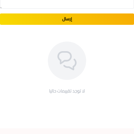
تهيج بفضل جودة خاماتها.
سهلة الاستخدام:
كل ما عليك فعله هو تعليق الكمامة
باستخدام الأربطة المطاطية، فهي تضمن ثبات دائم في
إرسال
مكانها ومرونة عالية حول الأذنين.
مرنة للغاية:
حيث تتمدد الأربطة المطاطية لتحقق ملائمة
مثالية للكمامة على الأنف والفم، كما توفّر تغطية كاملة
دون أي تأثير على النظر.
خفيفة الوزن:
لن تشعر بوجودها، كما أنها جيدة التهوية
بالتالي لن تشعر بوجود ضيق في التنفس.
حماية رائعة:
فهي تساعد في منع التلوث من للوصول اليك،
وتحمي جهازك التنفسي من استنشاق الدخان والغبار والرذاذ
لا توجد تقييمات حاليا
المتطاير.
للاستخدام مرة واحدة:
فهي مصممة لتدوم معك من بداية
النهار الى أخرى بنفس المستوى من الأداء والراحة.
قابلة للتخزين:
شريطة أن يكون المكان جاف ذو تهوية، وخال
من الأوساخ والرطوبة.