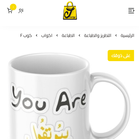
٠
لمسات جوري
الرئيسية
التطريز والطباعة
الطباعة
اكواب
كوب F
على ذوقك