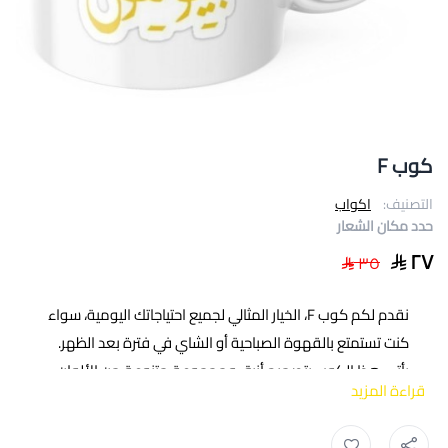
كوب F
التصنيف:
اكواب
حدد مكان الشعار
٢٧
٣٥
نقدم لكم كوب F، الخيار المثالي لجميع احتياجاتك اليومية، سواء
كنت تستمتع بالقهوة الصباحية أو الشاي في فترة بعد الظهر.
يأتي هذا الكوب بتصميم أنيق ومجموعة متنوعة من الألوان
قراءة المزيد
لتختار من بينها ما يناسب ذوقك الشخصي.
مواصفات كوب F:
اكواب اندية ,
شعارات اكواب ,
طباعة تحف ,
تطباعة ملابس ,
طباعة ,
تطريز