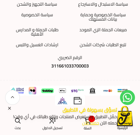
سياسة الاستبدال والاسترجاع
سياسة التجهيز والشحن
سياسة الخصوصية وحماية
سياسة الخصوصية
بيانات المستهلك
مبيعات الجملة الزي الموحد
طلبات الجملة و المدارس
الأهلية
تتبع الطلبات شركات الشحن
ارشادات الغسيل واللبس
الرقم الضريبي
311661033700003
تسوَّق بسهولة في التطبيق
حمِّل التطبيق واستعرض المنتجات وتتبّع طلباتك في أي وقت!
الحقوق محفوظة | 2026
لمسات جوري
٠
حمله الآن
حمله الآن
الرئيسية
تسجيل الدخول
بحث
السلة