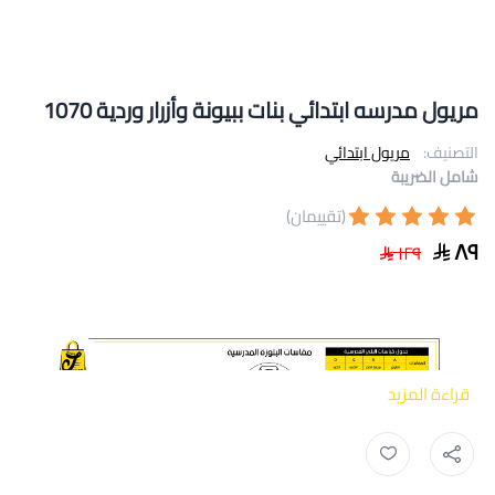
مريول مدرسه ابتدائي بنات ببيونة وأزرار وردية 1070
التصنيف:
مريول ابتدائي
شامل الضريبة
(تقييمان)
٨٩
١٢٩
قراءة المزيد