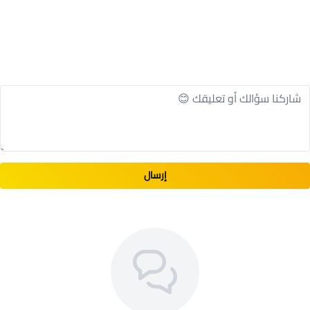
وجهه.
تتميز بقابليتها للتكيف مع مجموعة متنوعة من
الاستخدامات. يمكن استخدامها في الصناعات التحويلية،
والبناء، والأعمال الكهربائية، واللحام، والمختبرات، وحتى في
النشاطات الترفيهية مثل الصيد وركوب الدراجات
اختيار مثالي لأولئك الذين يبحثون عن الحماية والراحة أثناء
العمل أو ممارسة النشاطات التي قد تعرض العينين
للمخاطر.
يمكنك العودة للتسوق من قسم
ادوات السلامة
إرسال