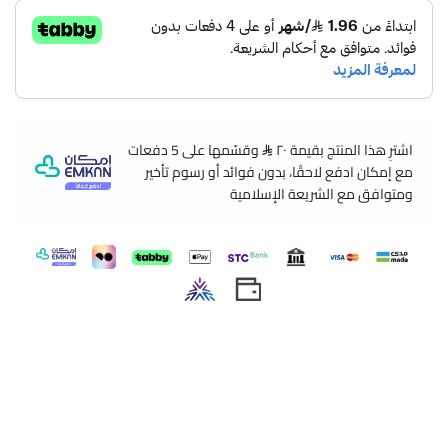
نوع المنتج :نظارة سلامة لحماية العينين
اللون: زجاج شفاف بإطار ملون
الخامة: مصممة بمواد عالية الجودة.
مميزات نظارة سلامة لحماية العينين
:
تحتوي هذه النظارة على عدسات شفافة عالية الجودة توفر
حماية قوية للعينين من الأضرار الخارجية.
اشترِ هذا المنتج بقيمة ٢٠
وقسّمها على 5 دفعات
مع إمكان ادفع لاحقًا، بدون فوائد أو رسوم تأخير
وتعمل هذه العدسات على منع الشظايا والجسيمات
ومتوافق مع الشريعة الإسلامية
الصغيرة من الوصول إلى العينين وتقليل خطر الإصابة بها.
لا تتسبب في تشويه الرؤية أو تشويه الألوان، مما يسمح
للمستخدم بالعمل بكفاءة وراحة تامة.
تم تصميم هذه النظارة بشكل فعال لتوفير الراحة المطلوبة
أثناء الاستخدام الطويل.
وتأتي مع قطعة أنف قابلة للتعديل وذراع قابل للانحناء، مما
يتيح للمستخدم ضبطها بشكل مثالي وفقًا لمقاسه وشكل
وجهه.
تتميز بقابليتها للتكيف مع مجموعة متنوعة من