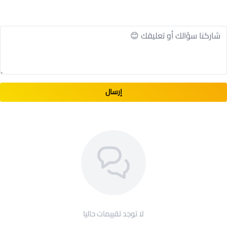
الاستخدامات. يمكن استخدامها في الصناعات التحويلية،
والبناء، والأعمال الكهربائية، واللحام، والمختبرات، وحتى في
النشاطات الترفيهية مثل الصيد وركوب الدراجات
اختيار مثالي لأولئك الذين يبحثون عن الحماية والراحة أثناء
العمل أو ممارسة النشاطات التي قد تعرض العينين
للمخاطر.
يمكنك العودة للتسوق من قسم
ادوات السلامة
إرسال
لا توجد تقييمات حاليا