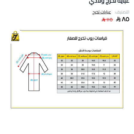
عباية تخرج ولادي
التصنيف:
عبايات تخرج
٨٥
١١٥