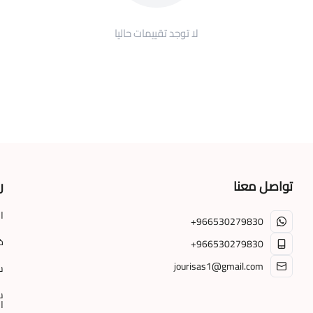
العملاء الذين شاهدو هذا الم
لا توجد تقييمات حاليا
تواصل معنا
ر
ا
+966530279830
خ
+966530279830
jourisas1@gmail.com
س
س
ا