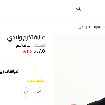
عباية تخرج ولادي
عباية تخرج ولادي
التصنيف:
عبايات تخرج
٨٥
١١٥
قراءة المزيد
ارواب ,
روب تخرج اطفال ,
وشاح تط