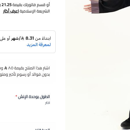
أو قسم فاتورتك بقيمة
21.25 ر.س
الشريعة الإسلامية
اعرف أكثر
اشترِ هذا المنتج بقيمة ٨٥
عباية تخرج قطعة وحدة
احتفل
بدون فوائد أو رسوم تأخير ومت
مزيج نسيج عالي الجودة مريح 
بمجموعة من الأحجام لتناسب ط
لمسة إضافية من الرقي على أي
الطول بوحدة الإنش
*
سيجعل طفلك يشعر بمزيد من ال
اختر
المقاسات لتختاري ما يتناسب 
مواصفات روب تخرج اط