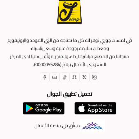
بين النعومة والمتانة ومقاومة التجاعيد، كما أن قصّته المريحة
تجعله مثاليًا للعمل.
في لمسات جوري نوفر لك كل ما تحتاجه من الزي الموحد واليونيفورم
ومعدات سلامة بجودة عالية وسعر يناسبك
منتجاتنا من المصنع مباشرة ليدك، والمتجر موثّق رسميًا لدى المركز
السعودي للأعمال برقم (0000055284).
تحميل تطبيق الجوال
موثّق في منصة الأعمال