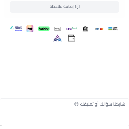
للاستخدام اليومي:
فهو قطعة ضرورية في خزانة كل عاملة
إضافة ملاحظة
منزلية تبحث عن الراحة دون الاستغناء عن الظهور الانيق.
مريحة للعمل:
فهي مصممة لتنفيذ المهام المنزلية بكل
راحة، فالقماش قابل للتمدد في أربع جهات والقصة
مستقيمة ومحتشمة.
تصميم أنيق:
حيث تعكس كل تفصيلة براعة حرفية فائقة،
مع تنفيذ الدرزات بشكل مضاعف في المناطق الرئيسية
لضمان تحمّل الزي لمختلف ظروف العمل.
ذو ديمومة طويلة:
يدوم زي العاملات المنزلية من jourisa
لسنوات طويلة، فهو مضاد للاهتراء والانكماش، ولا يتأثر
بكثرة الغسيل.
ملمس ناعم:
حيث ينسدل على البشرة بنعومة، دون أن
يتسبّب في الإصابة بحساسية او شعور بالوخز، كما أنه
القماش جيد التهوية في جميع الأوقات.
لجميع الفصول:
فهو دافئ في الشتاء ويمنح شعور
بالانتعاش في الصيف بفضل طبيعة القماش.