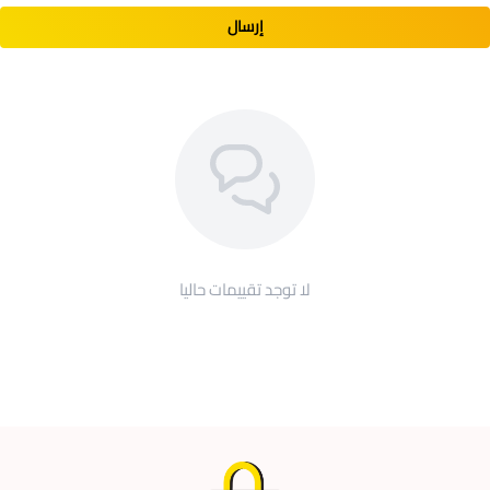
إرسال
طريقة العناية بمنتج زي عاملات كويتي للمنزل
موديل مشجر
يمكن الاعتناء بمنتج زي موحد عاملات عبر اتباع الخطوات
البسيطة التالية:
يُغسل يدوياً وآلياً بدرجة حرارة متوسطة.
ننصح بغسله مع ملابس متشابهة من حيث خامة القماش
والألوان.
لا توجد تقييمات حاليا
لا يحتاج للمبيضات عند الغسيل.
يُعلّق في مكان مشمس ذو تهوية مناسبة حتى يجف.
لا يحتاج للكيّ كما أنّه يجف بسرعة.
اطلب الآن
زي عاملات المنزل موديل مشجر كويتي من موقع
لمسات جوري، فهو لباس عمل فضفاض مريح للغاية،يجمع ما